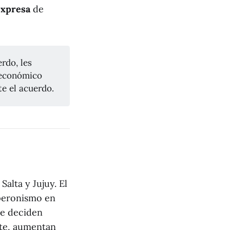
expresa
de
rdo, les
económico
te el acuerdo.
alta y Jujuy. El
 peronismo en
ue deciden
rte, aumentan