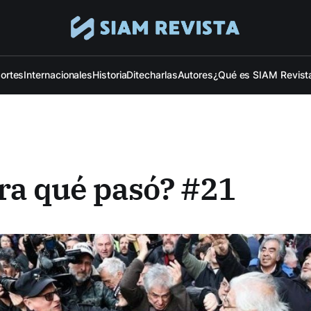
ortes
Internacionales
Historia
Ditecharlas
Autores
¿Qué es SIAM Revist
ra qué pasó? #21