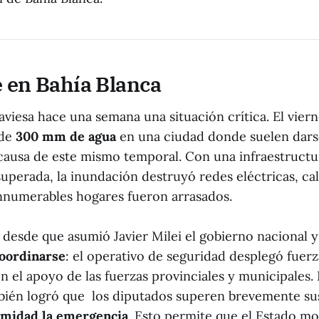
e en Bahía Blanca
aviesa hace una semana una situación crítica. El vier
 de
300 mm de agua
en una ciudad donde suelen dars
a causa de este mismo temporal. Con una infraestructu
uperada, la inundación destruyó redes eléctricas, cal
innumerables hogares fueron arrasados.
 desde que asumió Javier Milei el gobierno nacional 
oordinarse
: el operativo de seguridad desplegó fuerz
 el apoyo de las fuerzas provinciales y municipales.
mbién logró que los diputados superen brevemente sus
midad la
emergencia
. Esto permite que el Estado mo