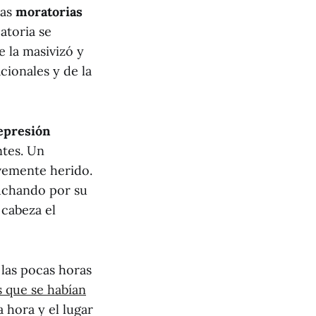
las
moratorias
atoria se
e la masivizó y
cionales y de la
epresión
ntes. Un
vemente herido.
luchando por su
 cabeza el
 las pocas horas
s que se habían
a hora y el lugar