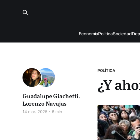
Economía
Política
Sociedad
Dep
POLÍTICA
¿Y aho
Guadalupe Giachetti
,
Lorenzo Navajas
14 mar. 2025
6 min