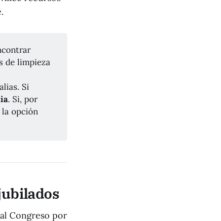
.
contrar
s de limpieza
lias. Si
ia
. Si, por
 la opción
jubilados
 al Congreso por