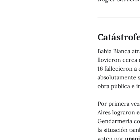
Catástrof
Bahía Blanca atr
llovieron cerca
16 fallecieron 
absolutamente s
obra pública e 
Por primera vez
Aires lograron
c
Gendarmería con
la situación ta
voten por
unani