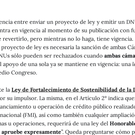
erencia entre enviar un proyecto de ley y emitir un D
ntra en vigencia al momento de su publicación con fue
evertirlo, pero mientras no lo haga, tiene vigencia. 
 proyecto de ley es necesaria la sanción de ambas Cá
 DNUs sólo pueden ser rechazados cuando
ambas cáma
l apoyo de una sola ya se mantiene en vigencia: una
l
medio Congreso.
te la
Ley de Fortalecimiento de Sostenibilidad de la
r su impulsor. La misma, en el Artículo 2° indica que
anciamiento u operación de crédito público realizad
nacional (FMI), así como también cualquier ampliaci
as u operaciones, requerirá de una ley del
Honorabl
lo apruebe expresamente
”. Queda preguntarse cómo p