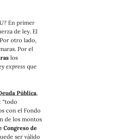
NU? En primer
rza de ley. El
Por otro lado,
maras. Por el
ras
los
ey express
que
 Deuda Pública
,
: “todo
os con el Fondo
ón de los montos
e Congreso de
uede ser válido