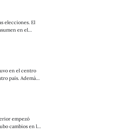
s elecciones. El
 asumen en el
norama. No
ace para que
idad
uvo en el centro
stro país. Además,
 el dato de
terior empezó
hubo cambios en la
nistas? Siguen