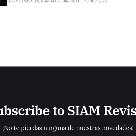
LORENZO NAVAJAS, GUADALUPE GIACHETTI
10 NOV. 2025
peleando. Además, inició el juicio por la Causa Cuadernos. Recordá que 
querés recibir todos los lunes
ubscribe to SIAM Revis
¡No te pierdas ninguna de nuestras novedades!