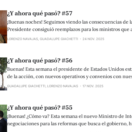
¿Y ahora qué pasó? #57
¡Buenas noches! Seguimos viendo las consecuencias de la
Presidente consiguió reemplazos para los ministros que
Congreso, y los bloques se siguen acomodando al nuevo pa
LORENZO NAVAJAS, GUADALUPE GIACHETTI
24 NOV. 2025
olvides que podés suscribirte haciendo click en este enl
llegue este newsletter todo Nuevos ministros de Segur
¿Y ahora qué pasó? #56
Buenas! Esta semana el presidente de Estados Unidos est
de la acción, con nuevos operativos y convenios con nue
el gobierno continúa sus negociaciones, se dio a conocer
GUADALUPE GIACHETTI, LORENZO NAVAJAS
17 NOV. 2025
inflación de octubre y en Chile irán a balotaje. La inflación no desacelera
Como
¿Y ahora qué pasó? #55
¡Buenas! ¿Cómo va? Esta semana el nuevo Ministro de In
negociaciones para las reformas que busca el gobierno, 
dirigencia sindical y aumentos en el Garrahan. ¿Los pero