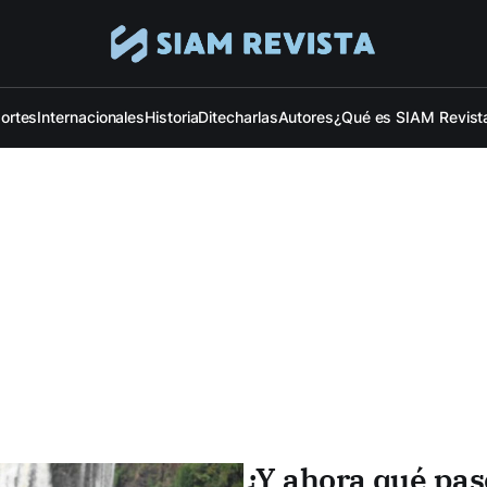
ortes
Internacionales
Historia
Ditecharlas
Autores
¿Qué es SIAM Revist
¿Y ahora qué pas