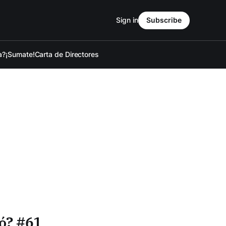
Sign in
Subscribe
a?
¡Sumate!
Carta de Directores
ó? #61