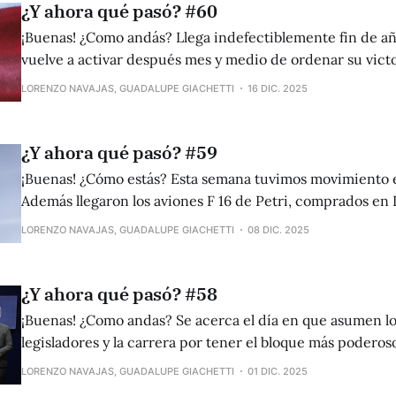
¿Y ahora qué pasó? #60
¡Buenas! ¿Como andás? Llega indefectiblemente fin de añ
vuelve a activar después mes y medio de ordenar su victo
Anunciaron la reforma laboral y anunciaron cambios en l
LORENZO NAVAJAS, GUADALUPE GIACHETTI
16 DIC. 2025
cambiarias, preparandose para lo que parece ser un verano
te olvidés que
¿Y ahora qué pasó? #59
¡Buenas! ¿Cómo estás? Esta semana tuvimos movimiento 
Además llegaron los aviones F 16 de Petri, comprados e
ya casi un año. No te olvides de suscribirte haciendo click en este enlace
LORENZO NAVAJAS, GUADALUPE GIACHETTI
08 DIC. 2025
para que te lleguen las noticias todos los lunes. Los libertarios hacen
historia parlamentaria
¿Y ahora qué pasó? #58
¡Buenas! ¿Como andas? Se acerca el día en que asumen l
legisladores y la carrera por tener el bloque más poderos
no para un segundo. Con ojos más en el futuro, la flamante
LORENZO NAVAJAS, GUADALUPE GIACHETTI
01 DIC. 2025
senadores Patricia Bullrich anunció la nueva reforma del