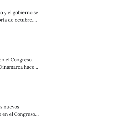
o y el gobierno se
ria de octubre.
as bandas
 muy activo. No
en el Congreso.
n Dinamarca hace
os nuevos
o en el Congreso
 líder de los
 Código Penal.