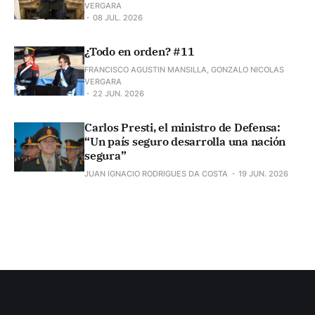
VERGARA
08 JUL. 2026
¿Todo en orden? #11
FRANCISCO AGUSTIN MANSILLA, GONZALO NICOLAS
VERGARA
22 JUN. 2026
Carlos Presti, el ministro de Defensa:
“Un país seguro desarrolla una nación
segura”
JUAN IGNACIO RODRIGUES DA COSTA
19 JUN. 2026