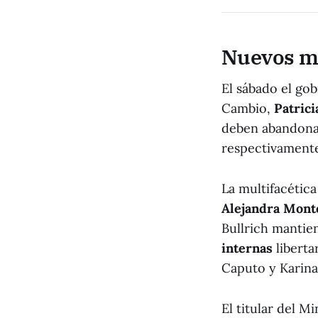
Nuevos mi
El sábado el go
Cambio,
Patrici
deben abandonar
respectivament
La multifacétic
Alejandra Mont
Bullrich mantien
internas
liberta
Caputo y Karina 
El titular del M