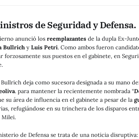
nistros de Seguridad y Defensa.
bierno anunció los
reemplazantes
de la dupla Ex-Junt
a Bullrich
y
Luis Petri
. Como ambos fueron candidat
 forzosamente sus puestos en el gabinete, en Segur
e.
a Bullrich deja como sucesora designada a su mano de
eoliva
. para mantener la recientemente nombrada “
D
e su área de influencia en el gabinete a pesar de la
g
rias, refugiándose en su trinchera de los disparos ent
Milei.
inisterio de Defensa se trata de una noticia disruptiva