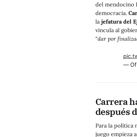
del mendocino P
democracia.
Car
la
jefatura
del E
vincula al gobie
“
dar por finaliz
pic.t
— Of
Carrera ha
después d
Para la política
juego empieza a