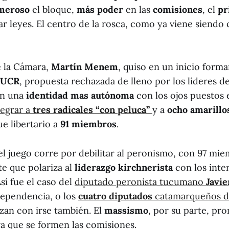
meroso
el bloque,
más poder
en las
comisiones
, el
pr
ar leyes. El centro de la rosca, como ya viene siendo
e la Cámara,
Martín Menem
, quiso en un inicio form
 UCR
, propuesta rechazada de lleno por los líderes de
án una
identidad mas autónoma
con los ojos puestos 
tegrar a
tres radicales “con peluca”
y a
ocho amarillos
ue libertario a
91 miembros
.
el juego corre por debilitar al peronismo, con 97 mie
te que polariza al
liderazgo kirchnerista
con los inter
Así fue el caso del
diputado peronista tucumano
Javie
dependencia, o los
cuatro diputados
catamarqueños d
zan con irse también. El
massismo
, por su parte, p
a que se formen las comisiones.