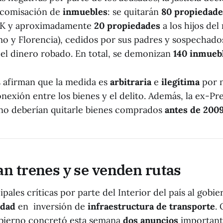
ecomisación de
inmuebles
: se quitarán
80 propiedade
K y aproximadamente
20 propiedades
a los hijos de
o y Florencia), cedidos por sus padres y sospechado
l dinero robado. En total, se demonizan
140 inmueb
 afirman que la medida es
arbitraria
e
ilegítima
por 
nexión entre los bienes y el delito. Además, la ex-Pr
no deberían quitarle bienes comprados
antes de 200
n trenes y se venden rutas
ipales críticas por parte del Interior del país al gobie
idad
en inversión de
infraestructura de transporte
.
obierno concretó esta semana
dos anuncios
importante