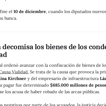
fine el
10 de diciembre
, cuando los diputados nuevos
su banca.
ia decomisa los bienes de los con
dad
ral ordenó avanzar con la confiscación de bienes de l
Causa Vialidad.
Se trata de la causa que provoca la pri
tina Kirchner
y del empresario de infraestructura
Lá
 a pagar fue determinado
$685.000 millones de peso
se los acusa de haber robado de las arcas públicas.
s negativas por parte de los acusados, la justicia dec