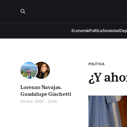
Economía
Política
Sociedad
Dep
POLÍTICA
¿Y aho
Lorenzo Navajas
,
Guadalupe Giachetti
24 nov. 2025
3 min