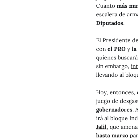
Cuanto
más nu
escalera de arm
Diputados
.
El Presidente d
con
el PRO
y
la
quienes buscar
sin embargo,
in
llevando al bloq
Hoy, entonces, 
juego de desgas
gobernadores
. 
irá al bloque In
Jalil
, que amena
hasta marzo
par