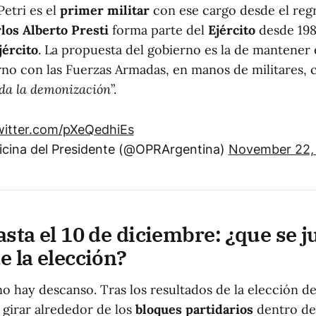
etri es el
primer militar
con ese cargo desde el regr
los Alberto Presti
forma parte del
Ejército
desde 198
jército
. La propuesta del gobierno es la de mantener 
rno con las Fuerzas Armadas, en manos de militares, c
ada la demonización
”.
witter.com/pXeQedhiEs
icina del Presidente (@OPRArgentina)
November 22,
sta el 10 de diciembre: ¿que se j
e la elección?
 no hay descanso. Tras los resultados de la elección d
 girar alrededor de los
bloques partidarios
dentro de