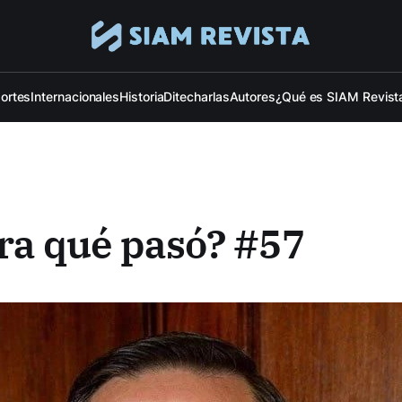
ortes
Internacionales
Historia
Ditecharlas
Autores
¿Qué es SIAM Revist
ra qué pasó? #57