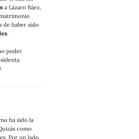
s
a Lázaro Báez,
l matrimonio
s de haber sido
les
.
no poder
esidenta
9
.
rno ha sido la
 Quizás como
s. Por un lado,