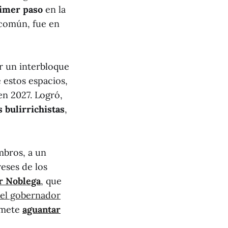
imer paso
en la
 común, fue en
ar un interbloque
 estos espacios,
en 2027. Logró,
 bulirrichistas
,
mbros, a un
eses de los
r Noblega
, que
el gobernador
romete
aguantar