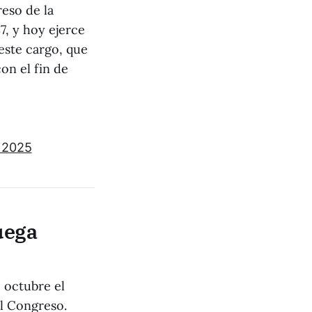
eso de la
7, y hoy ejerce
este cargo, que
on el fin de
 2025
uega
e octubre el
l Congreso.