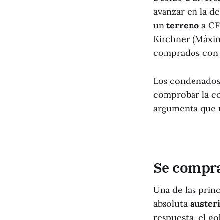
avanzar en la d
un
terreno
a CF
Kirchner (Máxim
comprados con e
Los condenados
comprobar la co
argumenta que 
Se compra
Una de las princ
absoluta
auster
respuesta, el g