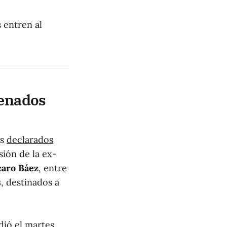
 entren al
denados
os
declarados
sión de la ex-
zaro Báez
, entre
s
, destinados a
idió el martes