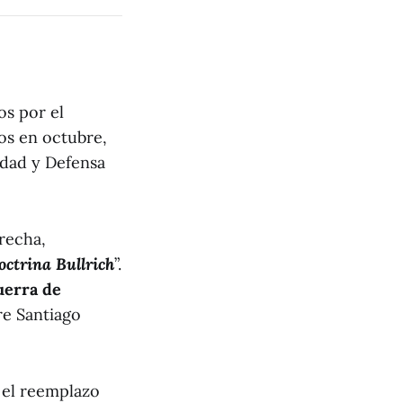
os por el
os en octubre,
idad y Defensa
recha,
octrina Bullrich
”.
uerra de
re Santiago
: el reemplazo