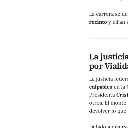
La carrera se de
recinto
y elijan 
La justic
por Viali
La justicia fede
culpables
en la 
Presidenta
Cris
otros. El monto
devolver lo que 
Debido a diversa