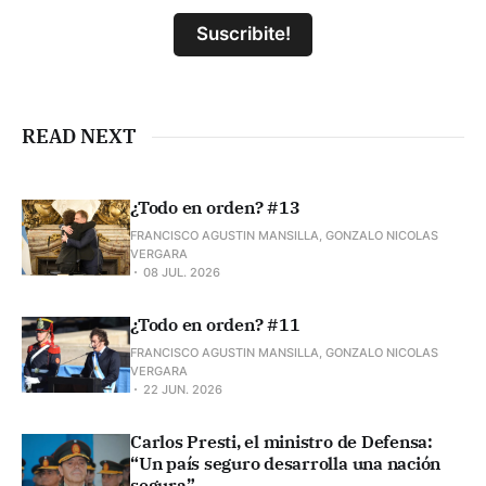
Suscribite!
READ NEXT
¿Todo en orden? #13
FRANCISCO AGUSTIN MANSILLA, GONZALO NICOLAS
VERGARA
08 JUL. 2026
¿Todo en orden? #11
FRANCISCO AGUSTIN MANSILLA, GONZALO NICOLAS
VERGARA
22 JUN. 2026
Carlos Presti, el ministro de Defensa:
“Un país seguro desarrolla una nación
segura”