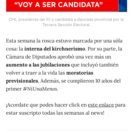
CFK, presidenta del PJ y candidata a diputada provincial por la 
Tercera Sección Electoral.
Esta semana la rosca estuvo marcada por una sóla
cosa: la
interna del kirchnerismo
. Por su parte, la
Cámara de Diputados aprobó una vez más un
aumento a las jubilaciones
que incluyó también
volver a traer a la vida las
moratorias
previsionales
. Además, se cumplieron 10 años del
primer #
NiUnaMenos
.
¡Acordate que podes hacer click en
este enlace
para
estar suscripto todas las semanas al news!