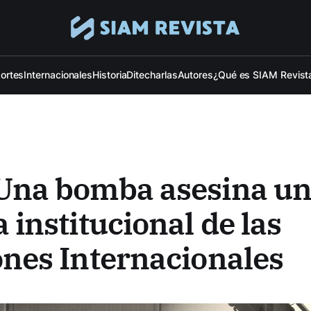
ortes
Internacionales
Historia
Ditecharlas
Autores
¿Qué es SIAM Revist
Una bomba asesina u
 institucional de las
ones Internacionales