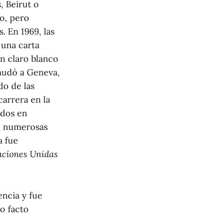
, Beirut o
o, pero
. En 1969, las
 una carta
un claro blanco
 mudó a Geneva,
do de las
carrera en la
ados en
en numerosas
a fue
aciones Unidas
encia y fue
o facto