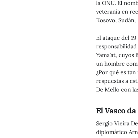
la ONU. El nomb
veteranía en re
Kosovo, Sudán,
El ataque del 1
responsabilidad
Yama’at, cuyos 
un hombre como 
¿Por qué es tan
respuestas a es
De Mello con la
El Vasco da
Sergio Vieira De
diplomático Arna