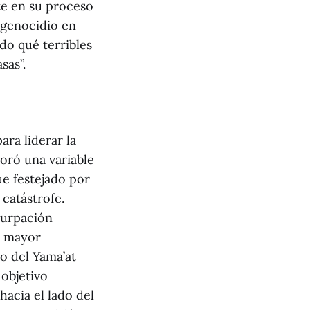
te en su proceso
 genocidio en
do qué terribles
sas”.
ara liderar la
noró una variable
ue festejado por
 catástrofe.
surpación
la mayor
o del Yama’at
 objetivo
hacia el lado del