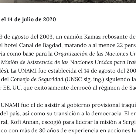
 el 14 de julio de 2020
 19 de agosto del 2003, un camión Kamaz rebosante de
el hotel Canal de Bagdad, matando a al menos 22 pers
vía como base para la
Organización de las Naciones U
u
Misión de Asistencia de las Naciones Unidas para Ira
glés). La UNAMI fue establecida el 14 de agosto del 20
 del
Consejo de Seguridad
(UNSC sig. ing.) siguiendo la
or EE. UU. que exitosamente derrocó al régimen de S
a UNAMI fue el de asistir al gobierno provisional iraquí
el país, así como su transición a la democracia. El 
al, Kofi Annan, escogió para liderar la misión a Serg
ico con más de 30 años de experiencia en acciones h