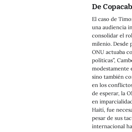
De Copacab
El caso de Timor
una audiencia i
consolidar el r
milenio. Desde p
ONU actuaba com
políticas”, Cam
modestamente efi
sino también co
en los conflicto
de esperar, la O
en imparcialidad
Haití, fue neces
pesar de sus ta
internacional ha