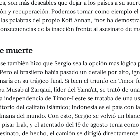
s, son más deseables que dejar a los países a su suer
ión y recuperación. Podemos tomar como ejemplo el
 las palabras del propio Kofi Annan, “nos ha demostra
onsecuencias de la inacción frente al asesinato de ma
de muerte
se también hizo que Sergio sea la opción más lógica p
ero el brasilero había pasado un detalle por alto, ig
aría en su trágico final. Si bien el triunfo en Timor f
 Musab al Zarqaui, líder del Yama’at, se trató de una
la independencia de Timor-Leste se trataba de una u
ritorio del califato islámico; Indonesia es el país con 
mana del mundo. Con esto, Sergio se volvió un blanc
 pisar Irak, y el atentado del 19 de agosto tenía como
esinato, de hecho, el camión se dirigió directamente 