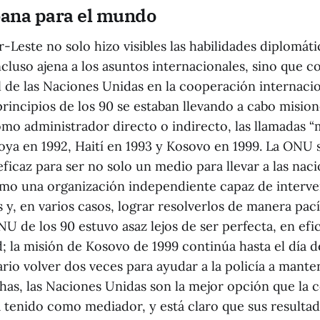
ana para el mundo
-Leste no solo hizo visibles las habilidades diplomáti
ncluso ajena a los asuntos internacionales, sino que 
ol de las Naciones Unidas en la cooperación internaci
rincipios de los 90 se estaban llevando a cabo misio
o administrador directo o indirecto, las llamadas “
boya en 1992, Haití en 1993 y Kosovo en 1999. La ONU
caz para ser no solo un medio para llevar a las naci
mo una organización independiente capaz de interve
s y, en varios casos, lograr resolverlos de manera pac
NU de los 90 estuvo asaz lejos de ser perfecta, en efic
; la misión de Kosovo de 1999 continúa hasta el día d
ario volver dos veces para ayudar a la policía a mante
chas, las Naciones Unidas son la mejor opción que la
 tenido como mediador, y está claro que sus resultado