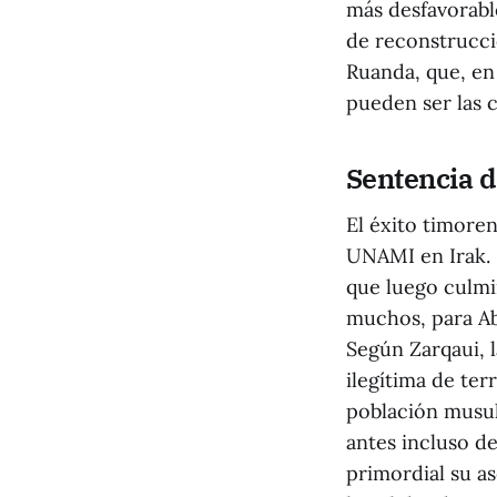
más desfavorable
de reconstrucc
Ruanda, que, en
pueden ser las c
Sentencia 
El éxito timoren
UNAMI en Irak. P
que luego culmin
muchos, para Abu
Según Zarqaui, 
ilegítima de ter
población musul
antes incluso de
primordial su as