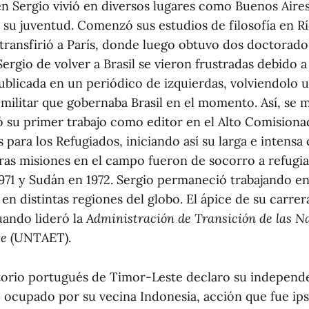
en Sergio vivió en diversos lugares como Buenos Aires
su juventud. Comenzó sus estudios de filosofía en Rí
ransfirió a París, donde luego obtuvo dos doctorados
ergio de volver a Brasil se vieron frustradas debido a
publicada en un periódico de izquierdas, volviendolo 
 militar que gobernaba Brasil en el momento. Así, se
 su primer trabajo como editor en el Alto Comisiona
para los Refugiados, iniciando así su larga e intensa 
as misiones en el campo fueron de socorro a refugi
971 y Sudán en 1972. Sergio permaneció trabajando 
en distintas regiones del globo. El ápice de su carrer
ando lideró la
Administración de Transición de las N
te
(UNTAET).
ritorio portugués de Timor-Leste declaro su independ
ocupado por su vecina Indonesia, acción que fue ips