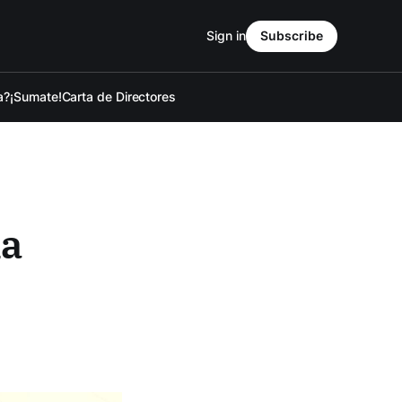
Sign in
Subscribe
a?
¡Sumate!
Carta de Directores
na