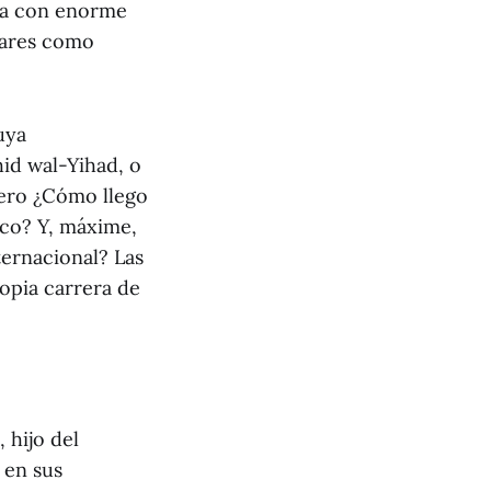
aba con enorme
gares como
uya
hid wal-Yihad, o
Pero ¿Cómo llego
ico? Y, máxime,
ternacional? Las
opia carrera de
 hijo del
 en sus