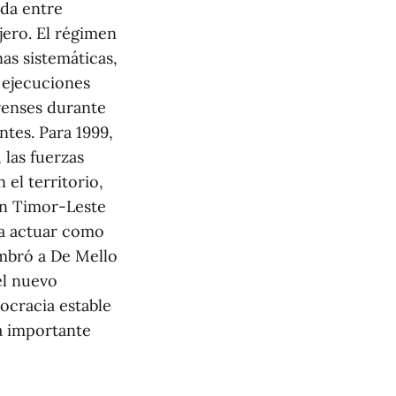
ada entre
jero. El régimen
as sistemáticas,
 ejecuciones
renses durante
ntes. Para 1999,
 las fuerzas
el territorio,
Con Timor-Leste
ra actuar como
ombró a De Mello
el nuevo
ocracia estable
a importante