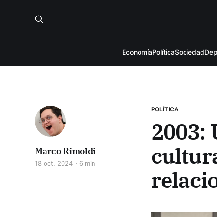
Economía
Política
Sociedad
Dep
POLÍTICA
2003: 
cultura
Marco Rimoldi
18 oct. 2024
6 min
relaci