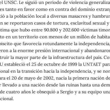
l UNSC. Le siguió un periodo de violencia generaliz
nes tanto en favor como en contra del dominio extran
ió a la población local a diversas masacres y hambrun
n se reportaron casos de tortura, esclavitud sexual y
 estima que hubo entre 90.800 y 202.600 víctimas timo
to en un territorio con menos de un millón de habita
biscito que favorecía rotundamente la independencia,
eron a la enorme presión internacional y abandonaron 
truir la mayor parte de la infraestructura del país. 
NU estableció el 25 de octubre de 1999 la UNTAET pa
ional en la transición hacia la independencia, y se n
Para el 20 de mayo de 2002, nacía la primera nación d
r llevado a una nación desde las ruinas hasta una dem
e cuatro años le obsequió a Sergio y a su equipo un
cional.