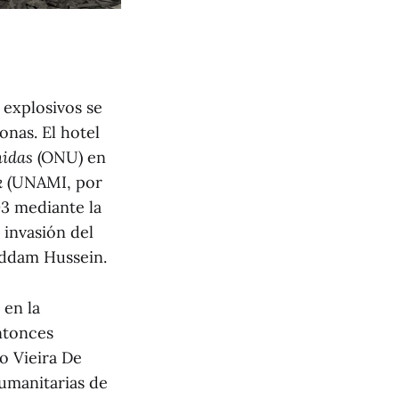
 explosivos se
onas. El hotel
nidas
(ONU) en
k
(UNAMI, por
03 mediante la
 invasión del
addam Hussein.
 en la
entonces
io Vieira De
umanitarias de