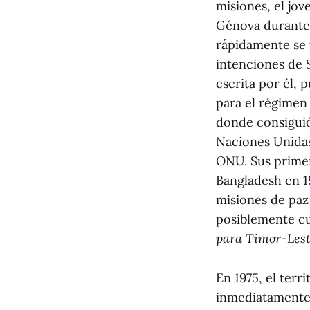
misiones, el jov
Génova durante 
rápidamente se t
intenciones de S
escrita por él, 
para el régimen
donde consiguió
Naciones Unidas 
ONU. Sus primer
Bangladesh en 1
misiones de paz 
posiblemente cu
para Timor-Les
En 1975, el ter
inmediatamente 