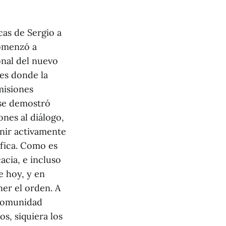
cas de Sergio a
comenzó a
onal del nuevo
nes donde la
misiones
 se demostró
ones al diálogo,
nir activamente
ífica. Como es
acia, e incluso
e hoy, y en
ner el orden. A
 comunidad
s, siquiera los