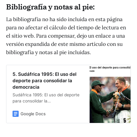
Bibliografía y notas al pie:
La bibliografía no ha sido incluida en esta página
para no afectar el cálculo del tiempo de lectura en
el sitio web. Para compensar, dejo un enlace a una
versión expandida de este mismo artículo con su
bibliografía y notas al pie incluidas.
5. Sudáfrica 1995: El uso del
deporte para consolidar la
democracia
Sudáfrica 1995: El uso del deporte
para consolidar la
democracia Ignacio Diaz de
Souza 24 de junio de 1995, 13:25,
Google Docs
Ellis Park, Johannesburgo. Se está
por jugar la final del Mundial de
Rugby de 1995 y se enfrentan