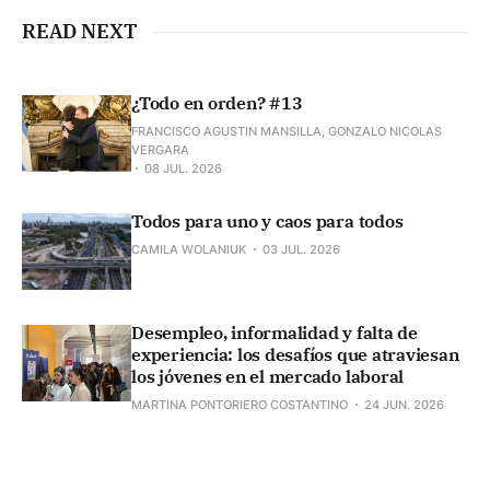
Nueva Zelanda, un equipo titánico
que arrasó todo el torneo y
READ NEXT
Sudáfrica, un país…
¿Todo en orden? #13
FRANCISCO AGUSTIN MANSILLA, GONZALO NICOLAS
VERGARA
08 JUL. 2026
Todos para uno y caos para todos
CAMILA WOLANIUK
03 JUL. 2026
Desempleo, informalidad y falta de
experiencia: los desafíos que atraviesan
los jóvenes en el mercado laboral
MARTINA PONTORIERO COSTANTINO
24 JUN. 2026