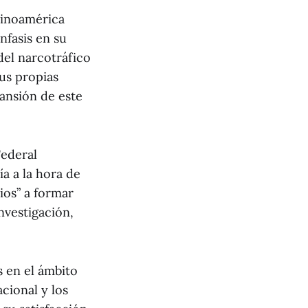
tinoamérica
nfasis en su
del narcotráfico
us propias
pansión de este
Federal
ía a la hora de
ios” a formar
nvestigación,
s en el ámbito
cional y los