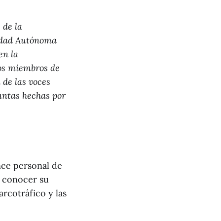
 de la
iudad Autónoma
en la
los miembros de
 de las voces
untas hechas por
nce personal de
a conocer su
arcotráfico y las