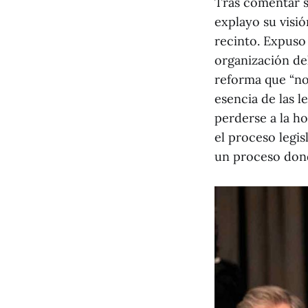
Tras comentar s
explayo su visi
recinto. Expuso
organización del
reforma que “no 
esencia de las l
perderse a la ho
el proceso legi
un proceso dond