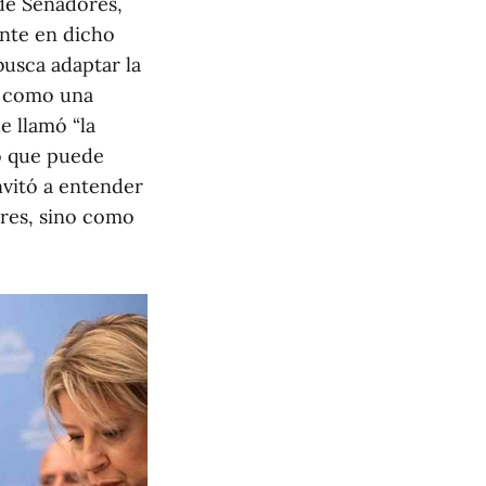
de Senadores,
ente en dicho
usca adaptar la
es como una
e llamó “la
go que puede
nvitó a entender
ores, sino como