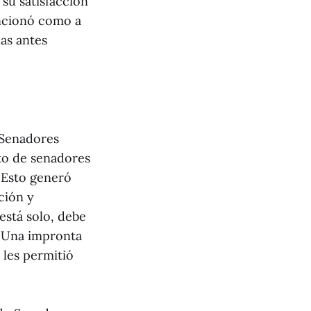
su satisfacción
encionó como a
das antes
 Senadores
to de senadores
. Esto generó
ción y
está solo, debe
. Una impronta
 les permitió