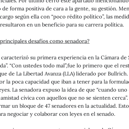
nciales. Por último cerró este apartado mencionando 
o de forma positiva de cara a la gente, su gestión. M
cargo según ella con “poco rédito político”, las medi
esultaron en un beneficio para su carrera política.
 principales desafíos como senadora?
ch caracterizó su primera experiencia en la Cámara de
a”. “Con ustedes todo mal”,fue lo primero que el res
oque de La Libertad Avanza (LLA) liderado por Bullrich
r la poca capacidad que iban a tener para la formula
eyes. La senadora expuso la idea de que “cuando uno 
 amistad cívica con aquellos que no se sienten cerca”
ormar un bloque de 47 senadores en la actualidad. Esto
ara negociar y colaborar con leyes en el senado.