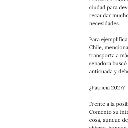
ciudad para dev
recaudar mucho 
necesidades.
Para ejemplific
Chile, menciona
transporta a má
senadora buscó 
anticuada y deb
¿Patricia 2027?
Frente a la posi
Comentó su inte
cosa, aunque dej
abierta. Aunque