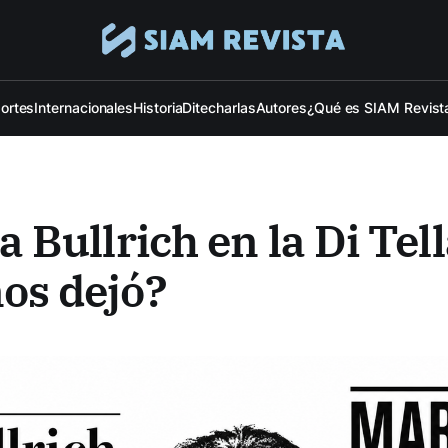
ortes
Internacionales
Historia
Ditecharlas
Autores
¿Qué es SIAM Revist
a Bullrich en la Di Tell
os dejó?