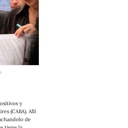
5.
ositivos y
es (CABA). Allí
tachandolo de
 tiene la