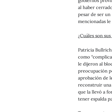
gobiernos provi
al haber cerrad
pesar de ser un 
mencionadas le r
¿Cuáles son sus
Patricia Bullri
como “complicad
le dijeron al bl
preocupación po
aprobación de l
reconstruir una
que la llevó a f
tener espalda p