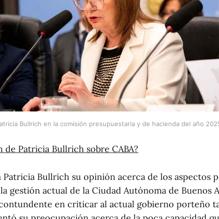
atricia Bullrich en la comisión presupuestaria y de hacienda del año 202
ón de Patricia Bullrich sobre CABA?
 Patricia Bullrich su opinión acerca de los aspectos p
la gestión actual de la Ciudad Autónoma de Buenos Air
 contundente en criticar al actual gobierno porteño 
entó su preocupación acerca de la poca capacidad que