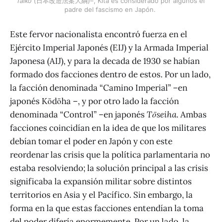
Taikō
 (日本改造法案大綱)–, Kita es considerado por algunos el 
padre del fascismo en Japón. 
Este fervor nacionalista encontró fuerza en el
Ejército Imperial Japonés (EIJ) y la Armada Imperial
Japonesa (AIJ), y para la decada de 1930 se habían
formado dos facciones dentro de estos. Por un lado,
la facción denominada “Camino Imperial” –en
japonés Kōdōha –, y por otro lado la facción
denominada “Control” –en japonés
Tōseiha
. Ambas
facciones coincidían en la idea de que los militares
debían tomar el poder en Japón y con este
reordenar las crisis que la política parlamentaria no
estaba resolviendo; la solución principal a las crisis
significaba la expansión militar sobre distintos
territorios en Asia y el Pacífico. Sin embargo, la
forma en la que estas facciones entendían la toma
del poder difería enormemente. Por un lado, la