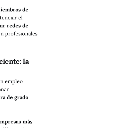
miembros de
tenciar el
uir redes de
on profesionales
iente: la
 un empleo
anar
era de grado
 empresas más