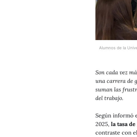
Alumnos de la Univer
Son cada vez más
una carrera de g
suman las frustr
del trabajo.
Según informó e
2025,
la tasa de
contraste con e