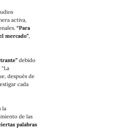
tudios
era activa,
onales.
“Para
 el mercado”
,
trante”
debido
 “La
que, después de
estigar cada
 la
amiento de las
iertas palabras