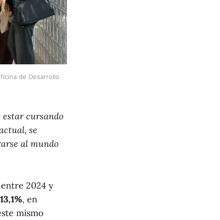
icina de Desarrollo 
y estar cursando
actual, se
orarse al mundo
 entre 2024 y
 13,1%
, en
 este mismo