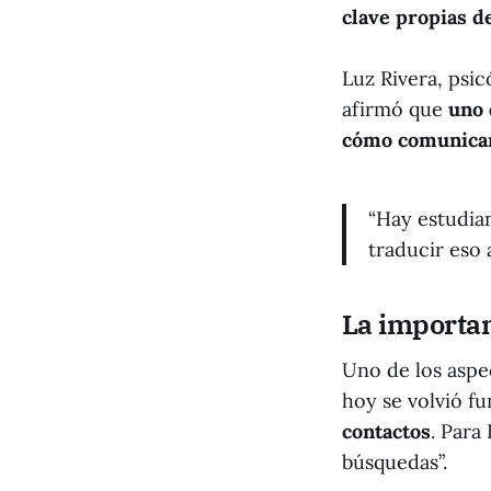
clave propias d
Luz Rivera, psic
afirmó que
uno 
cómo comunicar
“Hay estudia
traducir eso 
La importan
Uno de los aspe
hoy se volvió f
contactos
. Para
búsquedas”.