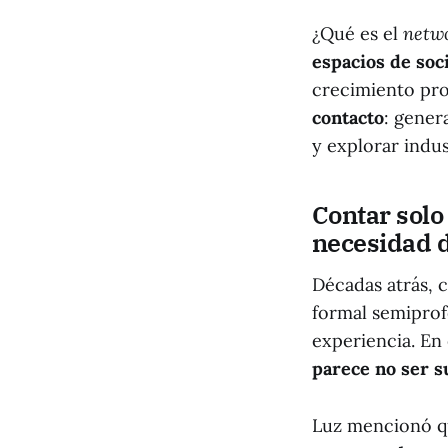
¿Qué es el
netw
espacios de soc
crecimiento prof
contacto
: gener
y explorar indu
Contar solo
necesidad d
Décadas atrás, 
formal semiprof
experiencia. En 
parece no ser s
Luz mencionó 