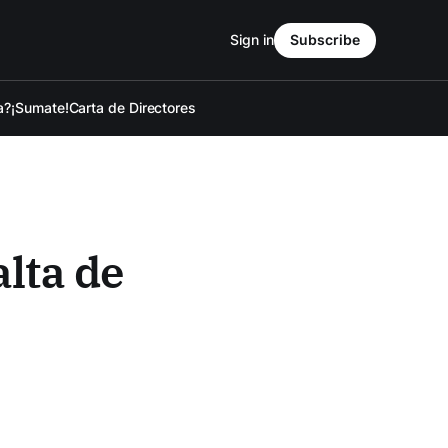
Sign in
Subscribe
a?
¡Sumate!
Carta de Directores
lta de
e