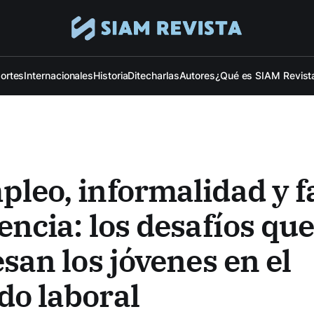
ortes
Internacionales
Historia
Ditecharlas
Autores
¿Qué es SIAM Revist
leo, informalidad y fa
encia: los desafíos qu
esan los jóvenes en el
o laboral