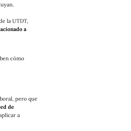
luyan.
 de la UTDT,
lacionado a
saben cómo
boral, pero que
red de
aplicar a