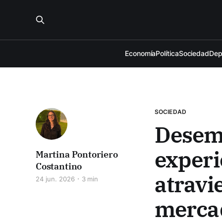
Economía
Política
Sociedad
Dep
SOCIEDAD
Desemp
experi
Martina Pontoriero
Costantino
atravi
24 jun. 2026
3 min
mercad