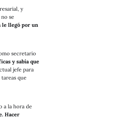
esarial, y
 no se
 le llegó por un
como secretario
icas y sabía que
ctual jefe para
 tareas que
o a la hora de
e. Hacer