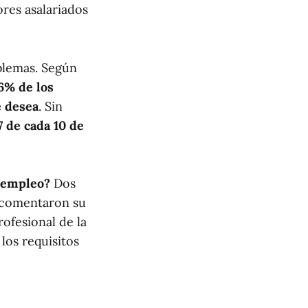
ores asalariados
blemas. Según
76% de los
e desea
. Sin
7 de cada 10 de
r empleo?
Dos
, comentaron su
ofesional de la
los requisitos