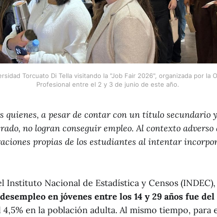
sidad Torcuato Di Tella visitando la "Job Fair 2026", organizada por la Of
Profesional entre el 2 y 3 de junio de este año. 
 quienes, a pesar de contar con un título secundario 
rado, no logran conseguir empleo. Al contexto adverso 
aciones propias de los estudiantes al intentar incorp
l Instituto Nacional de Estadística y Censos (INDEC),
 desempleo en jóvenes entre los 14 y 29 años fue del
l 4,5% en la población adulta. Al mismo tiempo, para