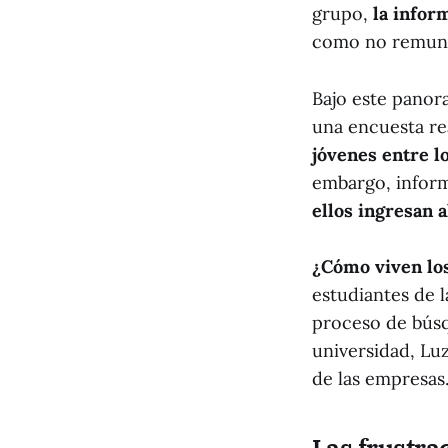
grupo,
la infor
como no remun
Bajo este panor
una encuesta re
jóvenes entre l
embargo, inform
ellos ingresan 
¿Cómo viven los
estudiantes de 
proceso de búsq
universidad, Lu
de las empresas
Las frustra