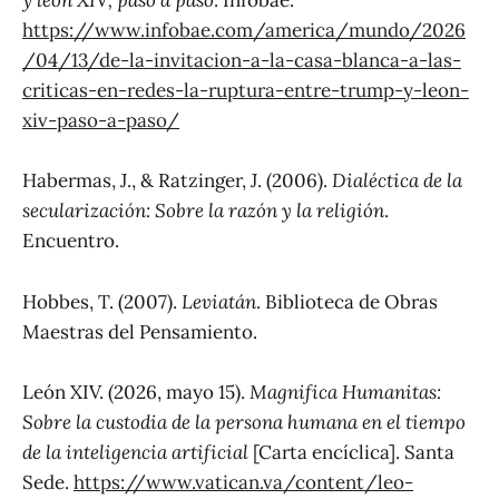
y león XIV, paso a paso
. Infobae.
https://www.infobae.com/america/mundo/2026
/04/13/de-la-invitacion-a-la-casa-blanca-a-las-
criticas-en-redes-la-ruptura-entre-trump-y-leon-
xiv-paso-a-paso/
Habermas, J., & Ratzinger, J. (2006).
Dialéctica de la
secularización: Sobre la razón y la religión
.
Encuentro.
Hobbes, T. (2007).
Leviatán
. Biblioteca de Obras
Maestras del Pensamiento.
León XIV. (2026, mayo 15).
Magnifica Humanitas:
Sobre la custodia de la persona humana en el tiempo
de la inteligencia artificial
[Carta encíclica]. Santa
Sede.
https://www.vatican.va/content/leo-