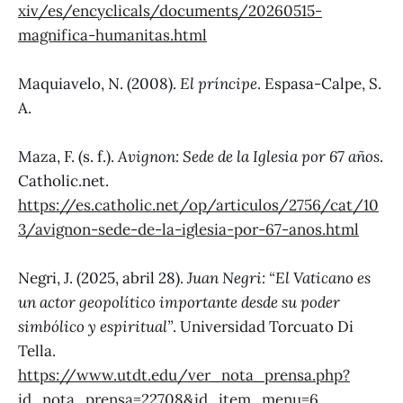
xiv/es/encyclicals/documents/20260515-
magnifica-humanitas.html
Maquiavelo, N. (2008).
El príncipe
. Espasa-Calpe, S.
A.
Maza, F. (s. f.).
Avignon: Sede de la Iglesia por 67 años
.
Catholic.net.
https://es.catholic.net/op/articulos/2756/cat/10
3/avignon-sede-de-la-iglesia-por-67-anos.html
Negri, J. (2025, abril 28).
Juan Negri: “El Vaticano es
un actor geopolítico importante desde su poder
simbólico y espiritual”
. Universidad Torcuato Di
Tella.
https://www.utdt.edu/ver_nota_prensa.php?
id_nota_prensa=22708&id_item_menu=6