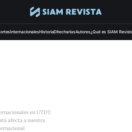
ortes
Internacionales
Historia
Ditecharlas
Autores
¿Qué es SIAM Revist
ternacionales en UTDT.
stá afecta a nuestra
nternacional