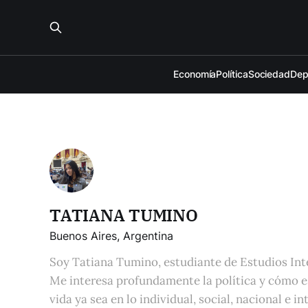
Economía
Política
Sociedad
Dep
TATIANA TUMINO
Buenos Aires, Argentina
Soy Tatiana Tumino, estudiante de Estudios In
Me interesa profundamente la política y cómo e
vida ya sea en lo individual, social, nacional e i