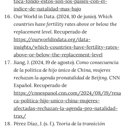
toca-fondo-estos-son-los-paises-con-el-
indice-de-natalidad-mas-bajo
Our World in Data. (2024, 10 de junio).
Which
countries have fertility rates above or below the
replacement level
. Recuperado de
https://ourworldindata.org/data-
insights/which-countries-have-fertility-rates-
above-or-below-the-replacement-level
Jiang, J. (2024, 19 de agosto).
Como consecuencia
de la política de hijo único de China, mujeres
rechazan la agenda pronatalidad de Beijing
. CNN
Español. Recuperado de
https://cnnespanol.cnn.com/2024/08/19/resa
ca-politica-hijo-unico-china-mujeres-
afectadas-rechazan-la-agenda-pro-natalidad-
trax/
Pérez Díaz, J. (s. f.).
Teoría de la transición