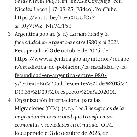
de las Nieves Puglia en "Es Más Complejo" con
Nicolás Lucca │ 17-08-25
[Video]. YouTube.
https://youtu.be/T5-aX1UUfOc?
si=l0yVtWz_Nh7MFPx9
Argentina.gob.ar. (s. f.).
La natalidad y la
fecundidad en Argentina entre 1980 y el 2021
.
Recuperado el 3 de octubre de 2025, de
https://www.argentina.gob.ar/interior/renape
r/estadistica-de-poblacion/la-natalidad-y-la-
fecundidad-en-argentina-entre-1980-
y#:~:text=En%20adolescentes%20de%2015%2
D19,35%2D39%20respecto%20a%202001
.
Organización Internacional para las
Migraciones (OIM). (s. f.).
Los 3 beneficios de la
migración internacional que transforman
economías y sociedades en el mundo
. OIM.
Recuperado el 3 de octubre de 2025, de