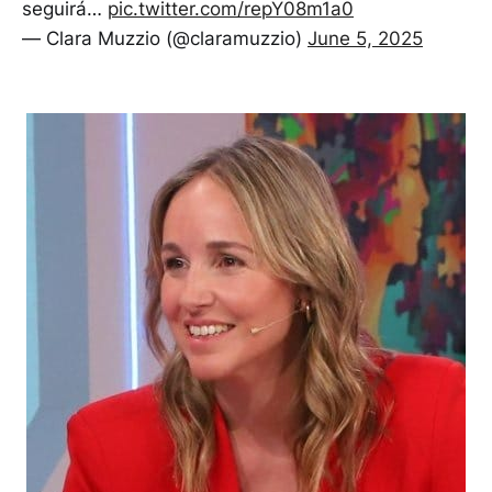
seguirá…
pic.twitter.com/repY08m1a0
— Clara Muzzio (@claramuzzio)
June 5, 2025