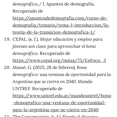
demográfica / 1
. Apuntes de demografía.
Recuperado de
https://apuntesdedemografia.com/curso-de-
demografia/temario/tema-1-introduccion/la-
teoria-de-la-transicion-demografica-1/
CEPAL. (s. f.).
Mejor educación y empleo para
jóvenes son clave para aprovechar el bono
demográfico
. Recuperado de
https://www.cepal.org/notas/75/EnFoco_3
Massé, G. (2025, 28 de febrero).
Bono
demográfico: una ventana de oportunidad para la
Argentina que se cierra en 2040
. Mundo
UNTREF. Recuperado de
https://www.untref.edu.ar/mundountref/bono
-demografico-una-ventana-de-oportunidad-
para-la-argentina-que-se-cierra-en-2040
The Conversation. (s. f.).
Frente al discurso