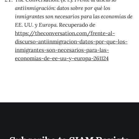
antiinmigración: datos sobre por qué los
inmigrantes son necesarios para las economías de
EE. UU. y Europa
. Recuperado de
https://theconversation.com/frente-al-
discurso-antiinmigracion-datos-por-que-los-
inmigrantes-son-necesarios-para-las-
economias-de-ee-uu-y-europa-261124