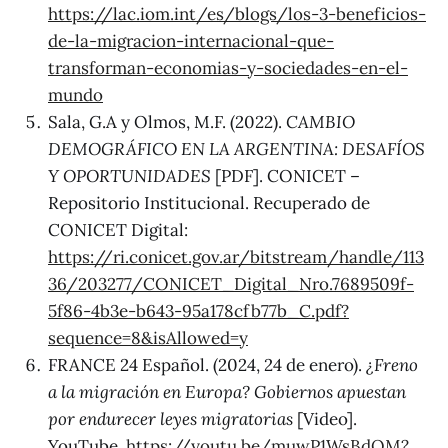
https://lac.iom.int/es/blogs/los-3-beneficios-
de-la-migracion-internacional-que-
transforman-economias-y-sociedades-en-el-
mundo
Sala, G.A y Olmos, M.F. (2022).
CAMBIO
DEMOGRÁFICO EN LA ARGENTINA: DESAFÍOS
Y OPORTUNIDADES
[PDF]. CONICET –
Repositorio Institucional. Recuperado de
CONICET Digital:
https://ri.conicet.gov.ar/bitstream/handle/113
36/203277/CONICET_Digital_Nro.7689509f-
5f86-4b3e-b643-95a178cfb77b_C.pdf?
sequence=8&isAllowed=y
FRANCE 24 Español. (2024, 24 de enero).
¿Freno
a la migración en Europa? Gobiernos apuestan
por endurecer leyes migratorias
[Video].
YouTube.
https://youtu.be/muwP1WsBdQM?