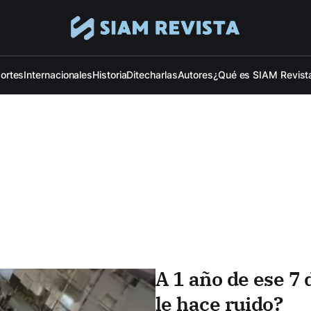
ortes
Internacionales
Historia
Ditecharlas
Autores
¿Qué es SIAM Revist
A 1 año de ese 7 
le hace ruido?